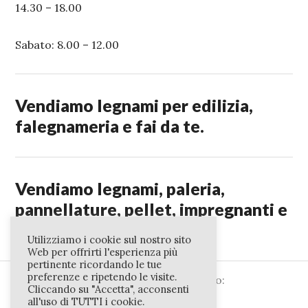
14.30 – 18.00
Sabato: 8.00 – 12.00
Vendiamo legnami per edilizia,
falegnameria e fai da te.
Vendiamo legnami, paleria,
pannellature, pellet, impregnanti e
ferramenta.
Utilizziamo i cookie sul nostro sito
Web per offrirti l'esperienza più
pertinente ricordando le tue
preferenze e ripetendo le visite.
Vieni a trovarci o contattaci al Numero:
Cliccando su "Accetta", acconsenti
0744/301050 o all' indirizzo e-mail:
all'uso di TUTTI i cookie.