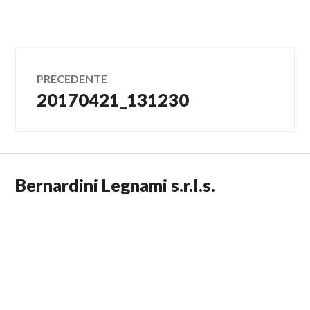
22/01/2020
VALI
Navigazione
PRECEDENTE
20170421_131230
Articolo
articoli
precedente:
Bernardini Legnami s.r.l.s.