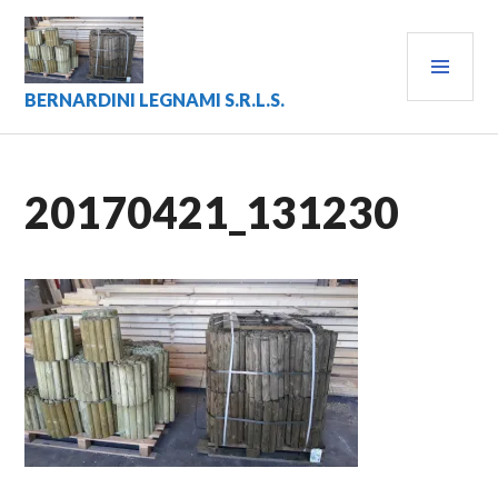
Vai
al
MEN
contenuto
PRIN
BERNARDINI LEGNAMI S.R.L.S.
20170421_131230