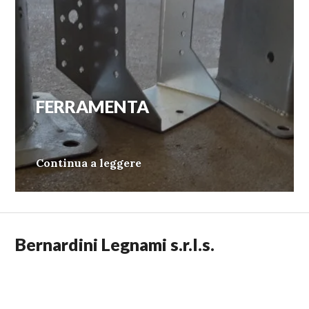
FERRAMENTA
16/01/2020
VALI
FERRAMENTA
Continua a leggere
Bernardini Legnami s.r.l.s.