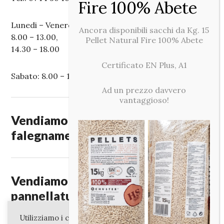
Lunedi – Venerdi:
Ancora disponibili sacchi da Kg. 15
8.00 – 13.00,
Pellet Natural Fire 100% Abete
14.30 – 18.00
Certificato EN Plus, A1
Sabato: 8.00 – 12.00
Ad un prezzo davvero
vantaggioso!
Vendiamo legnami per edilizia,
falegnameria e fai da te.
Vendiamo legnami, paleria,
pannellature, pellet, impregnanti e
ferramenta.
Utilizziamo i cookie sul nostro sito