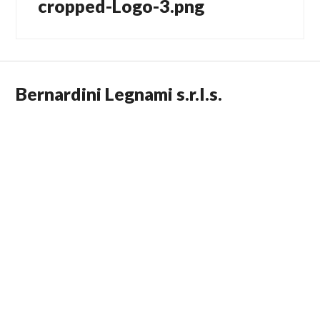
cropped-Logo-3.png
Articolo
articoli
precedente:
Bernardini Legnami s.r.l.s.