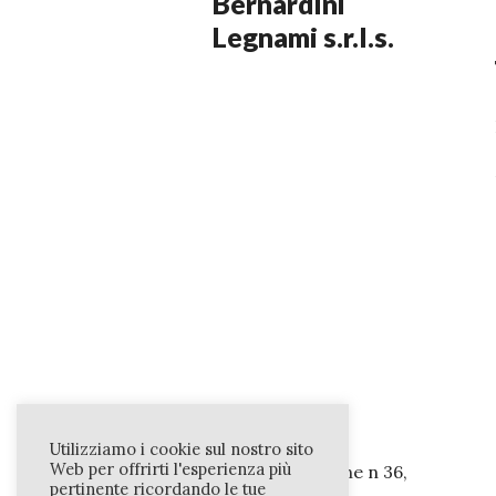
Bernardini
Legnami s.r.l.s.
Utilizziamo i cookie sul nostro sito
Web per offrirti l'esperienza più
Via del Sersimone n 36,
pertinente ricordando le tue