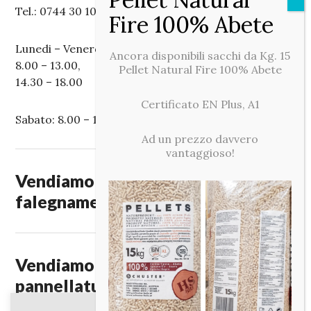
Tel.: 0744 30 10 50
Lunedi – Venerdi:
Ancora disponibili sacchi da Kg. 15
8.00 – 13.00,
Pellet Natural Fire 100% Abete
14.30 – 18.00
Certificato EN Plus, A1
Sabato: 8.00 – 12.00
Ad un prezzo davvero
vantaggioso!
Vendiamo legnami per edilizia,
falegnameria e fai da te.
Vendiamo legnami, paleria,
pannellature, pellet, impregnanti e
ferramenta.