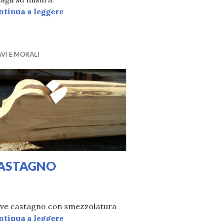
PANNELLI MULTISTRATO
ntinua a leggere
VI E MORALI
ASTAGNO
01/2020
I
ave castagno con smezzolatura
CASTAGNO
ntinua a leggere