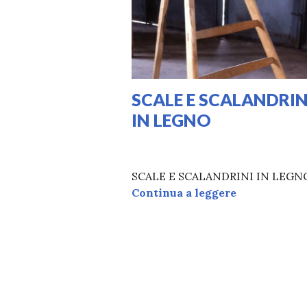
SCALE E SCALANDRIN
IN LEGNO
18/11/2020
LAURA
SCALE E SCALANDRINI IN LEGN
SCALE E SC
Continua a leggere