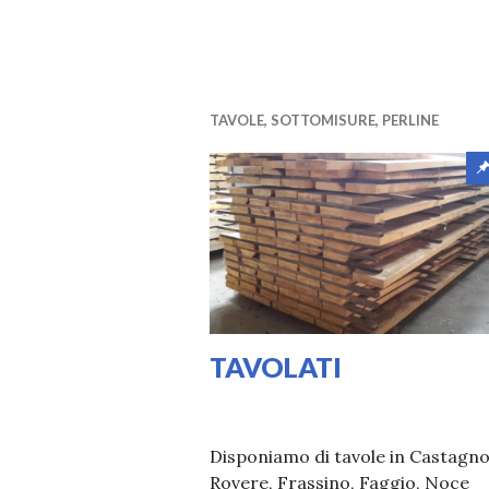
TAVOLE, SOTTOMISURE, PERLINE
TAVOLATI
26/03/2020
VALI
Disponiamo di tavole in Castagno
Rovere, Frassino, Faggio, Noce