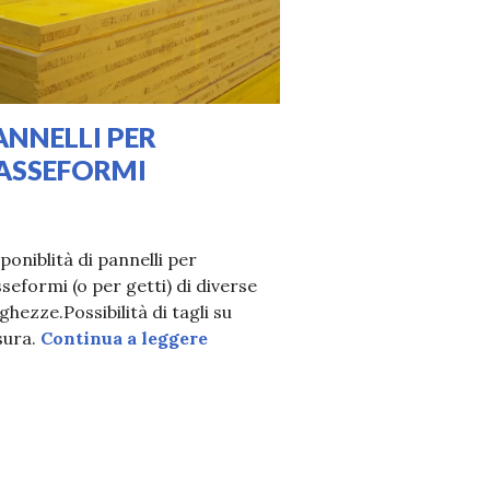
ANNELLI PER
ASSEFORMI
03/2020
URA
poniblità di pannelli per
seformi (o per getti) di diverse
ghezze.Possibilità di tagli su
PANNELLI PER CASSEFORMI
sura.
Continua a leggere