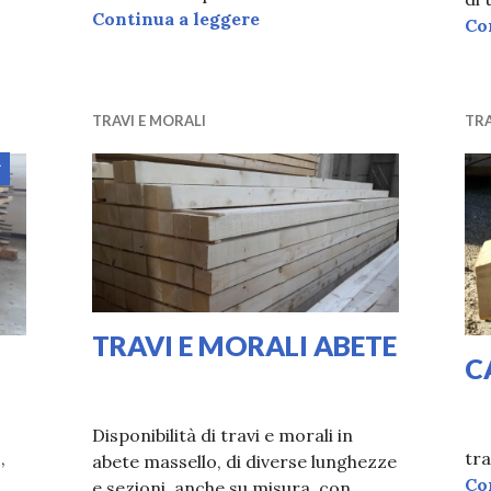
PANNELLI TRUCIOLARE
Continua a leggere
Co
TRAVI E MORALI
TRA
Articolo
evidenziato
TRAVI E MORALI ABETE
C
17/02/2020
VALI
31/
VAL
Disponibilità di travi e morali in
,
tr
abete massello, di diverse lunghezze
Co
e sezioni, anche su misura, con