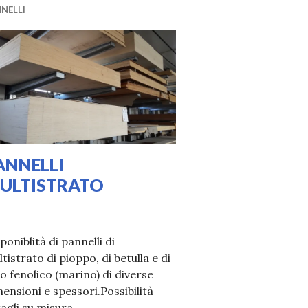
NELLI
ANNELLI
ULTISTRATO
03/2020
URA
poniblità di pannelli di
tistrato di pioppo, di betulla e di
o fenolico (marino) di diverse
ensioni e spessori.Possibilità
tagli su misura.