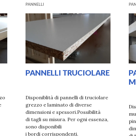
PANNELLI
PAN
PANNELLI TRUCIOLARE
P
M
30/03/2020
LAURA
30/
LA
zzo
Disponiblità di pannelli di truciolare
e
grezzo e laminato di diverse
Dis
dimensioni e spessori.Possibilità
mul
ELLI MDF
di tagli su misura. Per ogni essenza,
pin
sono disponibili
dim
i bordi corrispondenti.
di 