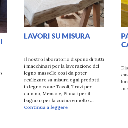
LAVORI SU MISURA
P
I
C
18/11/2020
LAURA
30/
LA
Il nostro laboratorio dispone di tutti
i macchinari per la lavorazione del
Dis
legno massello così da poter
O
cas
realizzare su misura ogni prodotti
ALANDRINI IN LEGNO
lun
in legno come Tavoli, Travi per
mi
camino, Mensole, Pianali per il
bagno o per la cucina e molto …
LAVORI SU MISURA
Continua a leggere