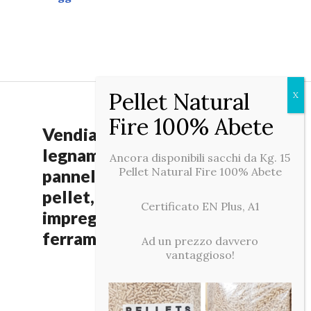
Vendiamo
legnami, paleria,
Ancora disponibili sacchi da Kg. 15
Pellet Natural Fire 100% Abete
pannellature,
pellet,
Certificato EN Plus, A1
impregnanti e
ferramenta.
Ad un prezzo davvero
vantaggioso!