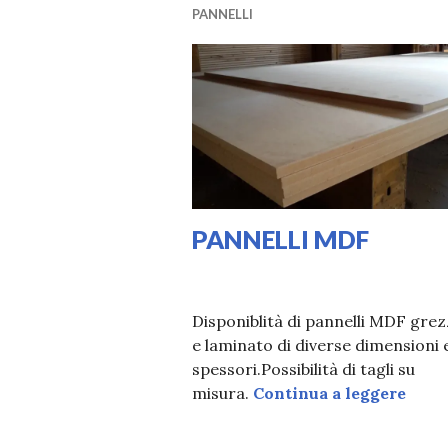
PANNELLI
PANNELLI MDF
30/03/2020
LAURA
Disponiblità di pannelli MDF gre
e laminato di diverse dimensioni 
spessori.Possibilità di tagli su
PANN
misura.
Continua a leggere