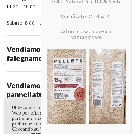
Pellet Natural Fire 100% Abete
14.30 – 18.00
Certificato EN Plus, A1
Sabato: 8.00 – 12.00
Ad un prezzo davvero
vantaggioso!
Vendiamo legnami per edilizia,
falegnameria e fai da te.
Vendiamo legnami, paleria,
pannellature, pellet, impregnanti e
ferramenta.
Utilizziamo i cookie sul nostro sito
Web per offrirti l'esperienza più
pertinente ricordando le tue
preferenze e ripetendo le visite.
Vieni a trovarci o contattaci al Numero:
Cliccando su "Accetta", acconsenti
0744/301050 o all' indirizzo e-mail: