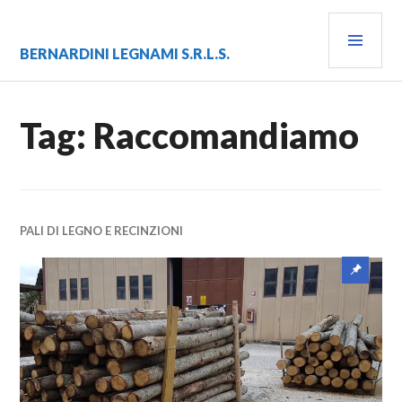
Vai
MEN
al
contenuto
PRIN
BERNARDINI LEGNAMI S.R.L.S.
Tag:
Raccomandiamo
PALI DI LEGNO E RECINZIONI
Artico
eviden