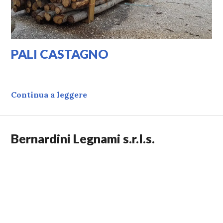
PALI CASTAGNO
16/01/2020
LAURA
PALI CASTAGNO
Continua a leggere
Bernardini Legnami s.r.l.s.