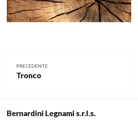
30/03/2020
LAURA
Navigazione
PRECEDENTE
Tronco
Articolo
articoli
precedente:
Bernardini Legnami s.r.l.s.