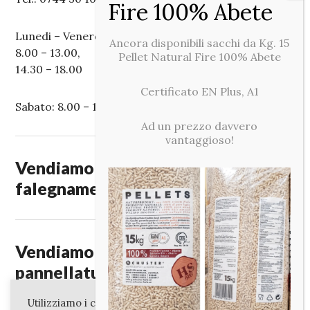
Lunedi – Venerdi:
Ancora disponibili sacchi da Kg. 15
8.00 – 13.00,
Pellet Natural Fire 100% Abete
14.30 – 18.00
Certificato EN Plus, A1
Sabato: 8.00 – 12.00
Ad un prezzo davvero
vantaggioso!
Vendiamo legnami per edilizia,
falegnameria e fai da te.
Vendiamo legnami, paleria,
pannellature, pellet, impregnanti e
ferramenta.
Utilizziamo i cookie sul nostro sito