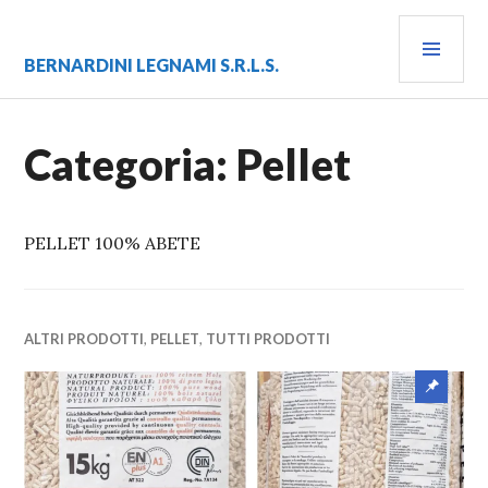
Vai
MEN
al
contenuto
PRIN
BERNARDINI LEGNAMI S.R.L.S.
Categoria:
Pellet
PELLET 100% ABETE
ALTRI PRODOTTI
,
PELLET
,
TUTTI PRODOTTI
Artico
eviden