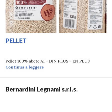
PELLET
28/03/2020
LAURA
Pellet 100% abete A1 – DIN PLUS – EN PLUS
PELLET
Continua a leggere
Bernardini Legnami s.r.l.s.