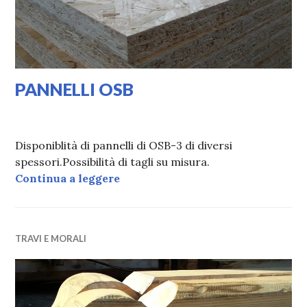
PANNELLI OSB
17/02/2020
VALI
Disponiblità di pannelli di OSB-3 di diversi
spessori.Possibilità di tagli su misura.
PANNELLI OSB
Continua a leggere
TRAVI E MORALI