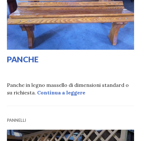
PANCHE
24/01/2020
VALI
Panche in legno massello di dimensioni standard o
PANCHE
su richiesta.
Continua a leggere
PANNELLI