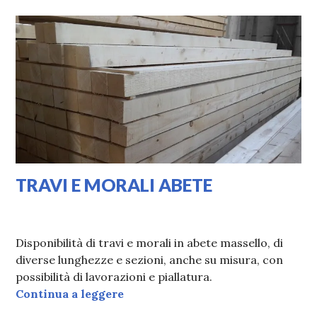
TRAVI E MORALI ABETE
17/02/2020
VALI
Disponibilità di travi e morali in abete massello, di
diverse lunghezze e sezioni, anche su misura, con
possibilità di lavorazioni e piallatura.
TRAVI E MORALI ABETE
Continua a leggere