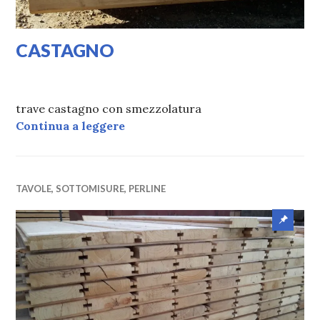
CASTAGNO
31/01/2020
VALI
trave castagno con smezzolatura
CASTAGNO
Continua a leggere
TAVOLE, SOTTOMISURE, PERLINE
Artico
eviden