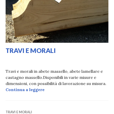
TRAVI E MORALI
17/02/2020
VALI
Travi e morali in abete massello, abete lamellare e
castagno massello.Disponibili in varie misure e
dimensioni, con possibilità di lavorazione su misura.
TRAVI E MORALI
Continua a leggere
TRAVI E MORALI