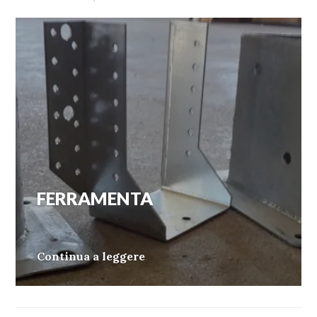
FERRAMENTA
16/01/2020
VALI
FERRAMENTA
Continua a leggere