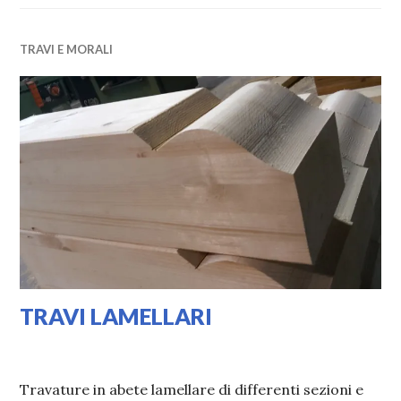
TRAVI E MORALI
TRAVI LAMELLARI
17/02/2020
VALI
Travature in abete lamellare di differenti sezioni e